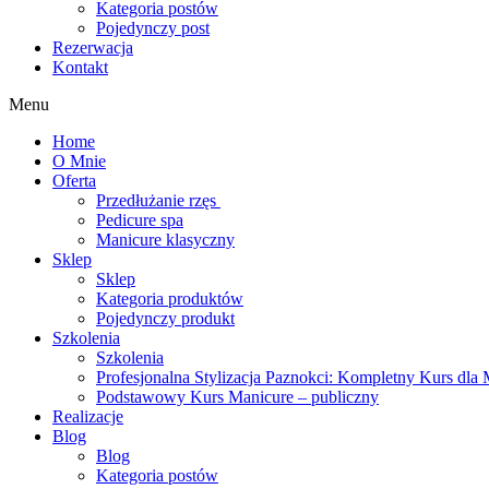
Kategoria postów
Pojedynczy post
Rezerwacja
Kontakt
Menu
Home
O Mnie
Oferta
Przedłużanie rzęs
Pedicure spa
Manicure klasyczny
Sklep
Sklep
Kategoria produktów
Pojedynczy produkt
Szkolenia
Szkolenia
Profesjonalna Stylizacja Paznokci: Kompletny Kurs dla 
Podstawowy Kurs Manicure – publiczny
Realizacje
Blog
Blog
Kategoria postów