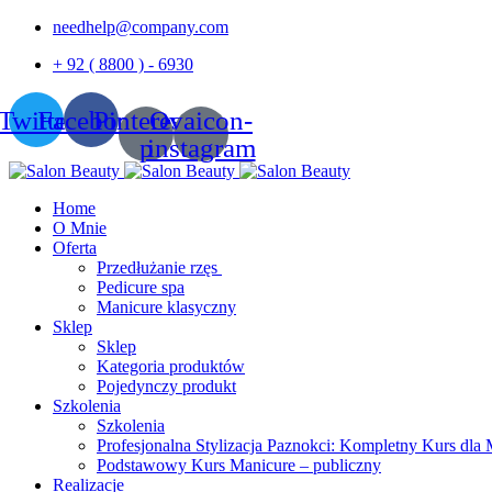
needhelp@company.com
+ 92 ( 8800 ) - 6930
Twitter
Facebook
Pinterest-
Ovaicon-
p
instagram
Home
O Mnie
Oferta
Przedłużanie rzęs
Pedicure spa
Manicure klasyczny
Sklep
Sklep
Kategoria produktów
Pojedynczy produkt
Szkolenia
Szkolenia
Profesjonalna Stylizacja Paznokci: Kompletny Kurs dla 
Podstawowy Kurs Manicure – publiczny
Realizacje