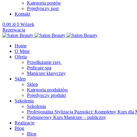
Kategoria postów
Pojedynczy post
Kontakt
0.00
zł
0
Wózek
Rezerwacja
Home
O Mnie
Oferta
Przedłużanie rzęs
Pedicure spa
Manicure klasyczny
Sklep
Sklep
Kategoria produktów
Pojedynczy produkt
Szkolenia
Szkolenia
Profesjonalna Stylizacja Paznokci: Kompletny Kurs dla 
Podstawowy Kurs Manicure – publiczny
Realizacje
Blog
Blog