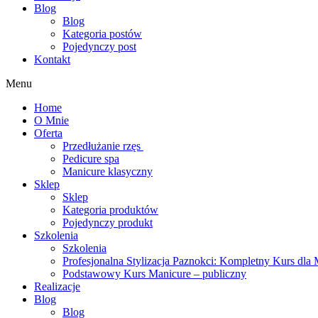
Blog
Blog
Kategoria postów
Pojedynczy post
Kontakt
Menu
Home
O Mnie
Oferta
Przedłużanie rzęs
Pedicure spa
Manicure klasyczny
Sklep
Sklep
Kategoria produktów
Pojedynczy produkt
Szkolenia
Szkolenia
Profesjonalna Stylizacja Paznokci: Kompletny Kurs dla 
Podstawowy Kurs Manicure – publiczny
Realizacje
Blog
Blog