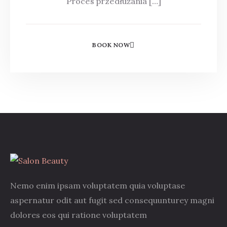
Proces przedłużania […]
BOOK NOW
Nemo enim ipsam voluptatem quia voluptase
aspernatur odit aut fugit sed consequunturey magni
dolores eos qui ratione voluptatem