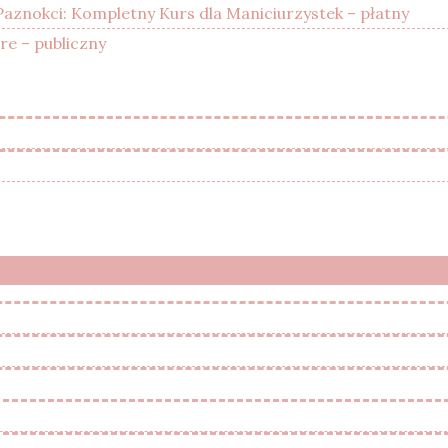
 Paznokci: Kompletny Kurs dla Maniciurzystek – płatny
e – publiczny