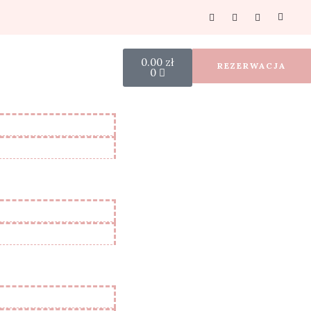
0.00
zł
REZERWACJA
0