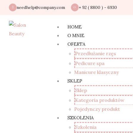
needhelp@company.com
+ 92 ( 8800 ) - 6930
HOME
O MNIE
OFERTA
Przedłużanie rzęs
Pedicure spa
Manicure klasyczny
SKLEP
Sklep
Kategoria produktów
Pojedynczy produkt
SZKOLENIA
Szkolenia