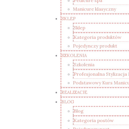
Pedicure spa
Manicure klasyczny
SKLEP
Sklep
Kategoria produktów
Pojedynczy produkt
SZKOLENIA
Szkolenia
Profesjonalna Stylizacja
Podstawowy Kurs Manicur
REALIZACJE
BLOG
Blog
Kategoria postów