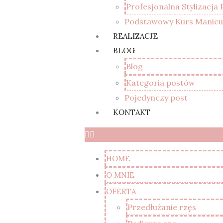
Profesjonalna Stylizacja
Podstawowy Kurs Manicur
REALIZACJE
BLOG
Blog
Kategoria postów
Pojedynczy post
KONTAKT
HOME
O MNIE
OFERTA
Przedłużanie rzęs