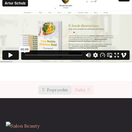
Historia i Rola Manicure
00:09
Narzędzia i Produkty do Manicure
00:09
Zasady Higieny i Bezpieczeństwa
00:09
Moduł 2: Przygotowanie Paznokci do
0/3
Manicure
Moduł 3: Podstawowe Techniki Manicure
0/3
Moduł 4: Dekoracje i Zdobienia
0/3
Poprzedni
Dalej
Moduł 5: Pielęgnacja i Utrzymanie Manicure
0/3